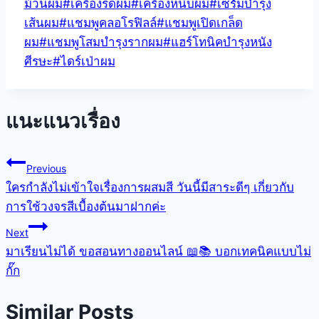
ม้วนผม
#
เครื่องรีดผม
#
เครื่องหนีบผม
#
เซรั่มบำรุง
เส้นผม
#
แชมพูคลอโรฟิลล์
#
แชมพูเปิดเกล็ด
ผม
#
แชมพูโสมบำรุงรากผม
#
แฮร์โทนิคบำรุงหนัง
ศีรษะ
#
ไดร์เป่าผม
แนะแนวเรื่อง
Previous
ใครกำลังไม่เข้าใจเรื่องการผสมสี วันนี้มีสาระดีๆ เกี่ยวกับ
การใช้วงจรสีเบื้องต้นมาฝากค่ะ
Next
มาเรียนไม่ได้ ขอสอนทางออนไลน์ 📖📚 บอกเทคนิคแบบไม่
กั๊ก
Similar Posts