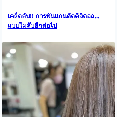
เคล็ดลับ!! การพันแกนดัดดิจิตอล…
แบบไม่ลับอีกต่อไป