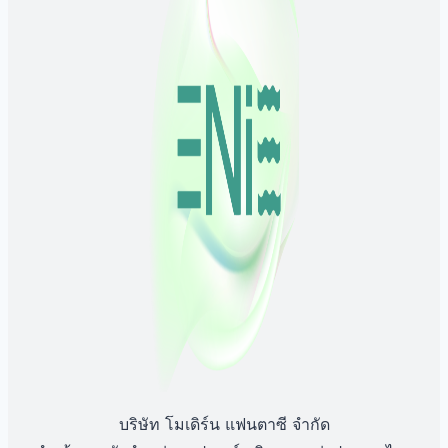
บริษัท โมเดิร์น แฟนตาซี จำกัด