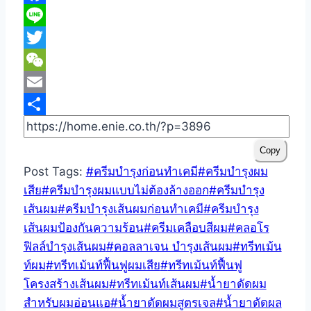
Fac
Lin
Twit
WeC
Ema
Sha
Copy
Post Tags:
#
ครีมบำรุงก่อนทำเคมี
#
ครีมบำรุงผม
เสีย
#
ครีมบำรุงผมแบบไม่ต้องล้างออก
#
ครีมบำรุง
เส้นผม
#
ครีมบำรุงเส้นผมก่อนทำเคมี
#
ครีมบำรุง
เส้นผมป้องกันความร้อน
#
ครีมเคลือบสีผม
#
คลอโร
ฟิลล์บำรุงเส้นผม
#
คอลลาเจน บำรุงเส้นผม
#
ทรีทเม้น
ท์ผม
#
ทรีทเม้นท์ฟื้นฟูผมเสีย
#
ทรีทเม้นท์ฟื้นฟู
โครงสร้างเส้นผม
#
ทรีทเม้นท์เส้นผม
#
น้ำยาดัดผม
สำหรับผมอ่อนแอ
#
น้ำยาดัดผมสูตรเจล
#
น้ำยาดัดผล