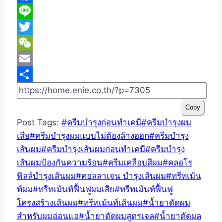
Fac
Lin
Twit
WeC
Ema
Sha
Copy
Post Tags:
#
ครีมบำรุงก่อนทำเคมี
#
ครีมบำรุงผม
เสีย
#
ครีมบำรุงผมแบบไม่ต้องล้างออก
#
ครีมบำรุง
เส้นผม
#
ครีมบำรุงเส้นผมก่อนทำเคมี
#
ครีมบำรุง
เส้นผมป้องกันความร้อน
#
ครีมเคลือบสีผม
#
คลอโร
ฟิลล์บำรุงเส้นผม
#
คอลลาเจน บำรุงเส้นผม
#
ทรีทเม้น
ท์ผม
#
ทรีทเม้นท์ฟื้นฟูผมเสีย
#
ทรีทเม้นท์ฟื้นฟู
โครงสร้างเส้นผม
#
ทรีทเม้นท์เส้นผม
#
น้ำยาดัดผม
สำหรับผมอ่อนแอ
#
น้ำยาดัดผมสูตรเจล
#
น้ำยาดัดผล