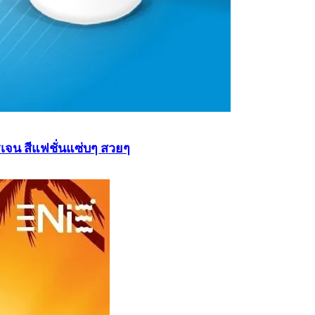
เจน สีแฟชั่นแซ่บๆ สวยๆ