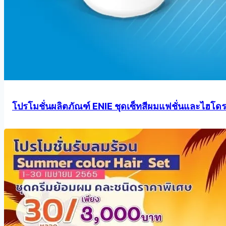
โปรโมชั่นผลิตภัณฑ์ ENIE ชุดเซ็ทสีผมแฟชั่นและไฮโดร