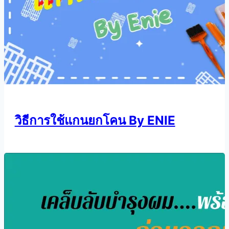
วิธีการใช้แกนยกโคน By ENIE