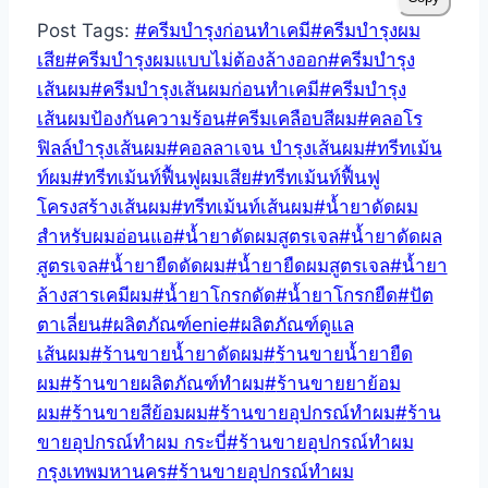
Post Tags:
#
ครีมบำรุงก่อนทำเคมี
#
ครีมบำรุงผม
เสีย
#
ครีมบำรุงผมแบบไม่ต้องล้างออก
#
ครีมบำรุง
เส้นผม
#
ครีมบำรุงเส้นผมก่อนทำเคมี
#
ครีมบำรุง
เส้นผมป้องกันความร้อน
#
ครีมเคลือบสีผม
#
คลอโร
ฟิลล์บำรุงเส้นผม
#
คอลลาเจน บำรุงเส้นผม
#
ทรีทเม้น
ท์ผม
#
ทรีทเม้นท์ฟื้นฟูผมเสีย
#
ทรีทเม้นท์ฟื้นฟู
โครงสร้างเส้นผม
#
ทรีทเม้นท์เส้นผม
#
น้ำยาดัดผม
สำหรับผมอ่อนแอ
#
น้ำยาดัดผมสูตรเจล
#
น้ำยาดัดผล
สูตรเจล
#
น้ำยายืดดัดผม
#
น้ำยายืดผมสูตรเจล
#
น้ำยา
ล้างสารเคมีผม
#
น้ำยาโกรกดัด
#
น้ำยาโกรกยืด
#
ปัต
ตาเลี่ยน
#
ผลิตภัณฑ์enie
#
ผลิตภัณฑ์ดูแล
เส้นผม
#
ร้านขายน้ำยาดัดผม
#
ร้านขายน้ำยายืด
ผม
#
ร้านขายผลิตภัณฑ์ทําผม
#
ร้านขายยาย้อม
ผม
#
ร้านขายสีย้อมผม
#
ร้านขายอุปกรณ์ทำผม
#
ร้าน
ขายอุปกรณ์ทำผม กระบี่
#
ร้านขายอุปกรณ์ทำผม
กรุงเทพมหานคร
#
ร้านขายอุปกรณ์ทำผม