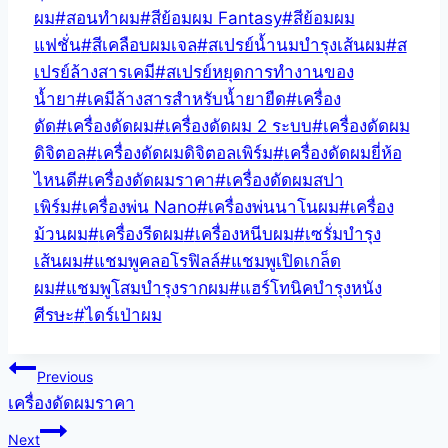
ผม
#
สอนทำผม
#
สีย้อมผม Fantasy
#
สีย้อมผม
แฟชั่น
#
สีเคลือบผมเจล
#
สเปรย์น้ำนมบำรุงเส้นผม
#
ส
เปรย์ล้างสารเคมี
#
สเปรย์หยุดการทำงานของ
น้ำยา
#
เคมีล้างสารสำหรับน้ำยายืด
#
เครื่อง
ดัด
#
เครื่องดัดผม
#
เครื่องดัดผม 2 ระบบ
#
เครื่องดัดผม
ดิจิตอล
#
เครื่องดัดผมดิจิตอลเพิร์ม
#
เครื่องดัดผมยี่ห้อ
ไหนดี
#
เครื่องดัดผมราคา
#
เครื่องดัดผมสปา
เพิร์ม
#
เครื่องพ่น Nano
#
เครื่องพ่นนาโนผม
#
เครื่อง
ม้วนผม
#
เครื่องรีดผม
#
เครื่องหนีบผม
#
เซรั่มบำรุง
เส้นผม
#
แชมพูคลอโรฟิลล์
#
แชมพูเปิดเกล็ด
ผม
#
แชมพูโสมบำรุงรากผม
#
แฮร์โทนิคบำรุงหนัง
ศีรษะ
#
ไดร์เป่าผม
แนะแนว
Previous
เครื่องดัดผมราคา
เรื่อง
Next