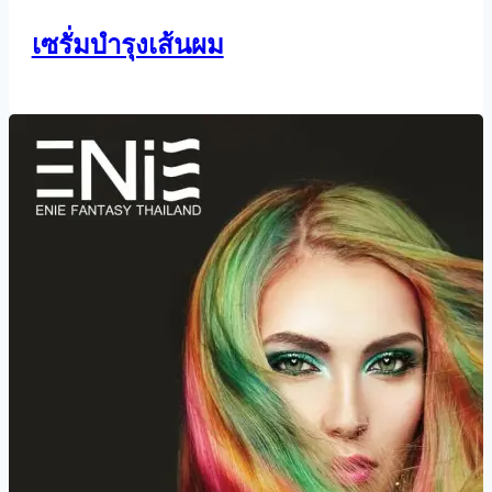
เซรั่มบำรุงเส้นผม