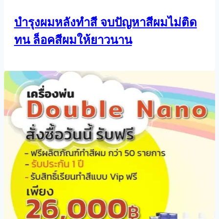
บำรุงผมหลังทำสี จบปัญหาสีผมไม่ติด
ทน ล็อคสีผมให้ยาวนาน