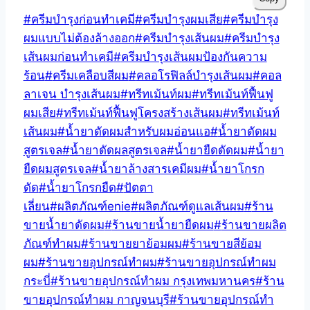
Post
#
ครีมบำรุงก่อนทำเคมี
#
ครีมบำรุงผมเสีย
#
ครีมบำรุง
Tags:
ผมแบบไม่ต้องล้างออก
#
ครีมบำรุงเส้นผม
#
ครีมบำรุง
เส้นผมก่อนทำเคมี
#
ครีมบำรุงเส้นผมป้องกันความ
ร้อน
#
ครีมเคลือบสีผม
#
คลอโรฟิลล์บำรุงเส้นผม
#
คอล
ลาเจน บำรุงเส้นผม
#
ทรีทเม้นท์ผม
#
ทรีทเม้นท์ฟื้นฟู
ผมเสีย
#
ทรีทเม้นท์ฟื้นฟูโครงสร้างเส้นผม
#
ทรีทเม้นท์
เส้นผม
#
น้ำยาดัดผมสำหรับผมอ่อนแอ
#
น้ำยาดัดผม
สูตรเจล
#
น้ำยาดัดผลสูตรเจล
#
น้ำยายืดดัดผม
#
น้ำยา
ยืดผมสูตรเจล
#
น้ำยาล้างสารเคมีผม
#
น้ำยาโกรก
ดัด
#
น้ำยาโกรกยืด
#
ปัตตา
เลี่ยน
#
ผลิตภัณฑ์enie
#
ผลิตภัณฑ์ดูแลเส้นผม
#
ร้าน
ขายน้ำยาดัดผม
#
ร้านขายน้ำยายืดผม
#
ร้านขายผลิต
ภัณฑ์ทําผม
#
ร้านขายยาย้อมผม
#
ร้านขายสีย้อม
ผม
#
ร้านขายอุปกรณ์ทำผม
#
ร้านขายอุปกรณ์ทำผม
กระบี่
#
ร้านขายอุปกรณ์ทำผม กรุงเทพมหานคร
#
ร้าน
ขายอุปกรณ์ทำผม กาญจนบุรี
#
ร้านขายอุปกรณ์ทำ