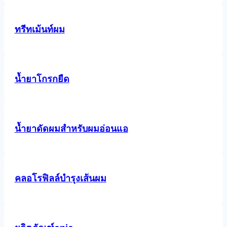
ทรีทเม้นท์ผม
น้ำยาโกรกยืด
น้ำยาดัดผมสำหรับผมอ่อนแอ
คลอโรฟิลล์บำรุงเส้นผม