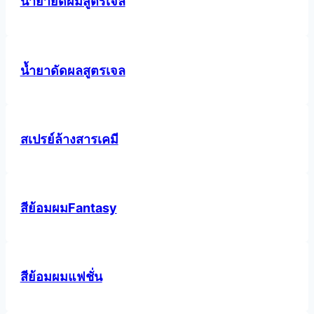
น้ำยายืดผมสูตรเจล
น้ำยาดัดผลสูตรเจล
สเปรย์ล้างสารเคมี
สีย้อมผมFantasy
สีย้อมผมแฟชั่น