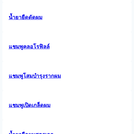
น้ำยายืดดัดผม
แชมพูคลอโรฟิลล์
แชมพูโสมบำรุงรากผม
แชมพูเปิดเกล็ดผม