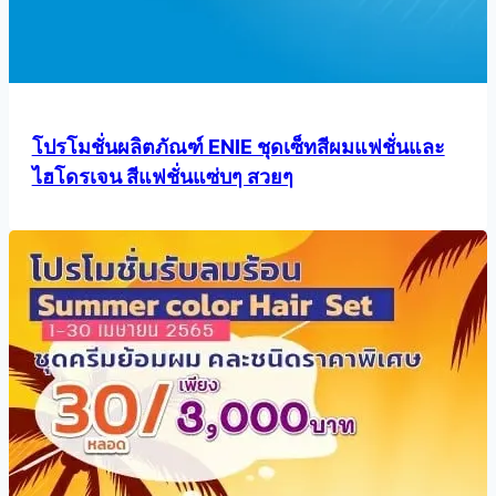
โปรโมชั่นผลิตภัณฑ์ ENIE ชุดเซ็ทสีผมแฟชั่นและ
ไฮโดรเจน สีแฟชั่นแซ่บๆ สวยๆ