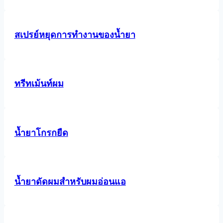
สเปรย์หยุดการทำงานของน้ำยา
ทรีทเม้นท์ผม
น้ำยาโกรกยืด
น้ำยาดัดผมสำหรับผมอ่อนแอ