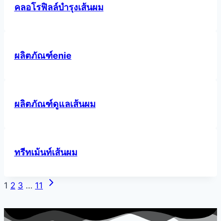
คลอโรฟิลล์บำรุงเส้นผม
ผลิตภัณฑ์enie
ผลิตภัณฑ์ดูแลเส้นผม
ทรีทเม้นท์เส้นผม
Next
Page
1
2
3
…
11
Page
navigation