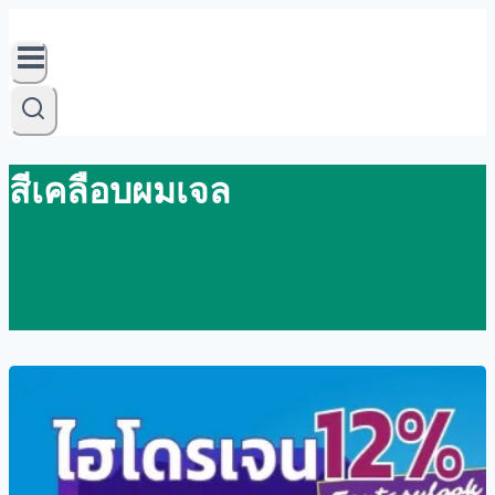
Skip
to
content
สีเคลือบผมเจล